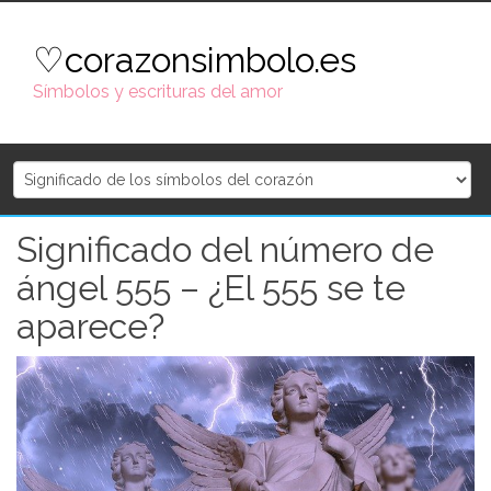
Skip
to
♡corazonsimbolo.es
content
Símbolos y escrituras del amor
Significado del número de
ángel 555 – ¿El 555 se te
aparece?