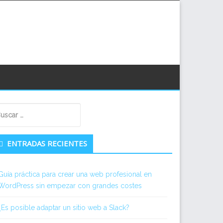
econdary
scar:
idebar
ENTRADAS RECIENTES
Guía práctica para crear una web profesional en
WordPress sin empezar con grandes costes
¿Es posible adaptar un sitio web a Slack?