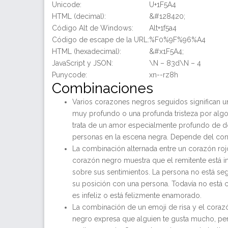
Unicode:
U+1F5A4
HTML (decimal):
&#128420;
Código Alt de Windows:
Alt+1f5a4
Código de escape de la URL:
%F0%9F%96%A4
HTML (hexadecimal):
&#x1F5A4;
JavaScript y JSON:
\N – 83d\N – 4
Punycode:
xn--rz8h
Combinaciones
Varios corazones negros seguidos significan u
muy profundo o una profunda tristeza por algo
trata de un amor especialmente profundo de 
personas en la escena negra. Depende del con
La combinación alternada entre un corazón roj
corazón negro muestra que el remitente está i
sobre sus sentimientos. La persona no está se
su posición con una persona. Todavía no está c
es infeliz o está felizmente enamorado.
La combinación de un emoji de risa y el coraz
negro expresa que alguien te gusta mucho, pe