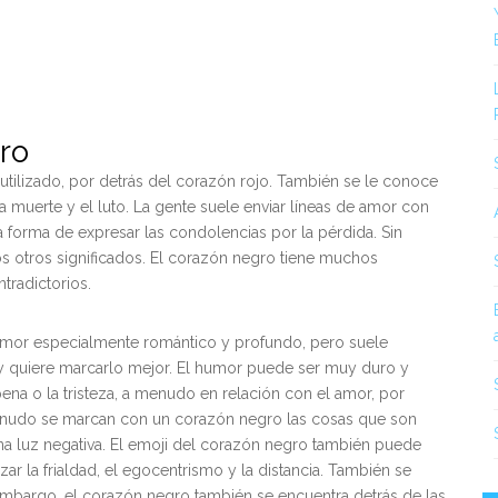
ro
utilizado, por detrás del corazón rojo. También se le conoce
 muerte y el luto. La gente suele enviar líneas de amor con
 forma de expresar las condolencias por la pérdida. Sin
s otros significados. El corazón negro tiene muchos
tradictorios.
 amor especialmente romántico y profundo, pero suele
o y quiere marcarlo mejor. El humor puede ser muy duro y
 pena o la tristeza, a menudo en relación con el amor, por
enudo se marcan con un corazón negro las cosas que son
 una luz negativa. El emoji del corazón negro también puede
zar la frialdad, el egocentrismo y la distancia. También se
embargo, el corazón negro también se encuentra detrás de las