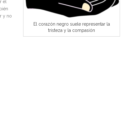
r el
bién
r y no
El corazón negro suele representar la
tristeza y la compasión