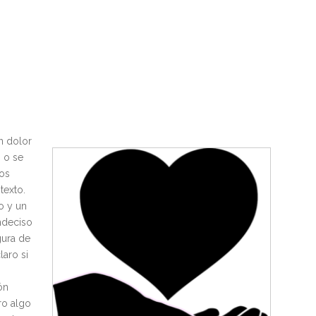
n dolor
 o se
dos
texto.
o y un
ndeciso
gura de
laro si
ón
ro algo