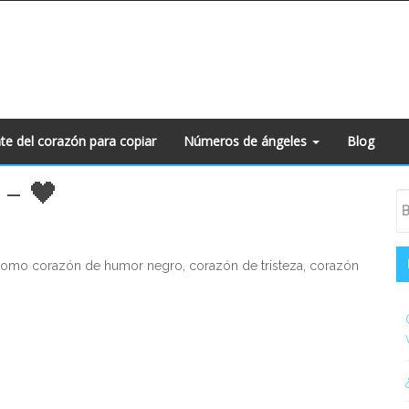
te del corazón para copiar
Números de ángeles
Blog
 – 🖤
S
Bu
S
como corazón de humor negro, corazón de tristeza, corazón