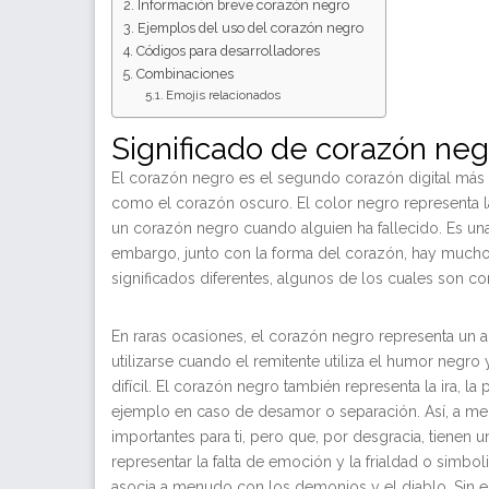
Información breve corazón negro
Ejemplos del uso del corazón negro
Códigos para desarrolladores
Combinaciones
Emojis relacionados
Significado de corazón neg
El corazón negro es el segundo corazón digital más 
como el corazón oscuro. El color negro representa la
un corazón negro cuando alguien ha fallecido. Es una
embargo, junto con la forma del corazón, hay mucho
significados diferentes, algunos de los cuales son con
En raras ocasiones, el corazón negro representa un
utilizarse cuando el remitente utiliza el humor negr
difícil. El corazón negro también representa la ira, la
ejemplo en caso de desamor o separación. Así, a m
importantes para ti, pero que, por desgracia, tienen
representar la falta de emoción y la frialdad o simboli
asocia a menudo con los demonios y el diablo. Sin 