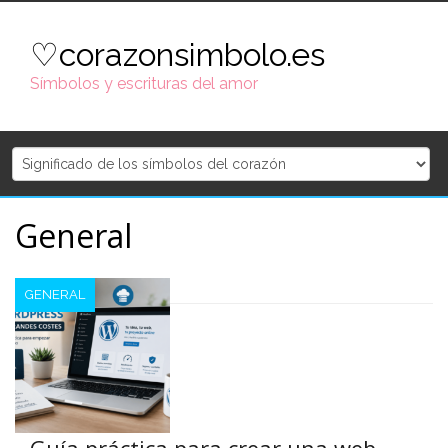
Skip
to
♡corazonsimbolo.es
content
Símbolos y escrituras del amor
General
GENERAL
Guía práctica para crear una web