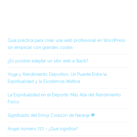
una mera coincidencia, o acaso hay un significado detrás
de ellas? ¿Qué son los números de los ángeles en
general? Los números angélicos son mensajes codificados
en
Guía práctica para crear una web profesional en WordPress
sin empezar con grandes costes
¿Es posible adaptar un sitio web a Slack?
Yoga y Rendimiento Deportivo: Un Puente Entre la
Espiritualidad y la Excelencia Atlética
La Espiritualidad en el Deporte: Más Allá del Rendimiento
Físico
Significado del Emoji Corazón de Naranja 🧡
Ángel número 777 – ¿Qué significa?