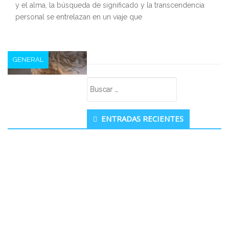
y el alma, la búsqueda de significado y la transcendencia
personal se entrelazan en un viaje que
GENERAL
Secondary
Buscar:
Sidebar
ENTRADAS RECIENTES
Significado del número de ángel
1010 – ¿ves 10:10?
corazon
0
febrero 3, 2022
¿Se ha fijado alguna vez en un determinado número que se
le aparece una y otra vez? Por ejemplo, el número de
ángel 1010 puede aparecerle como la hora del día o como
la forma de un número de teléfono. ¿Son estas apariciones